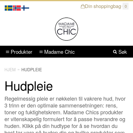
Din shoppingbag
0
Produkter
Madame Chic
Søk
HJEM
HUDPLEIE
Hudpleie
Regelmessig pleie er nøkkelen til vakrere hud, hvor
3 trinn er den optimale sammensetningen: rens,
toner og fuktighetskrem. Madame Chics produkter
er vitenskapelig formulert for å passe hverandre og
huden. Klikk på din hudtype for å se hvordan du
best tar vare på huden din og hvilke produkter som