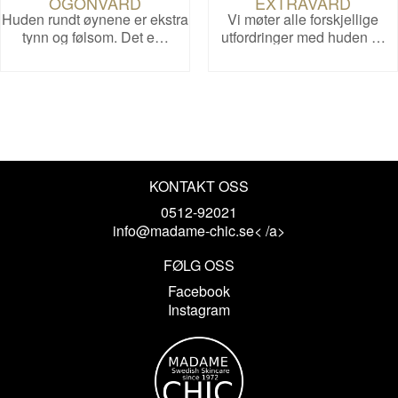
ÖGONVÅRD
EXTRAVÅRD
Huden rundt øynene er ekstra
Vi møter alle forskjellige
tynn og følsom. Det e…
utfordringer med huden …
KONTAKT OSS
0512-92021
info@madame-chic.se< /a>
FØLG OSS
Facebook
Instagram