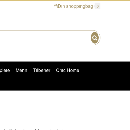
Din shoppingbag
0
Søk
 pleie
Menn
Tilbehør
Chic Home