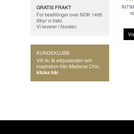
INTI
GRATIS FRAKT
s
For bestillinger over NOK 1495
tilbyr vi frakt.
Vi leverer i Norden.
Vi
KUNDEKLUBB
Vill du få erbjudanden och
inspiration från Madame Chic,
klicka här
.