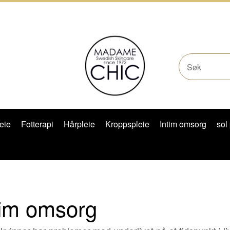
eie
Fotterapi
Hårpleie
Kroppspleie
Intim omsorg
sol
tim omsorg