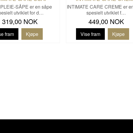
MPLEIE-SÅPE er en såpe
INTIMATE CARE CREME er en
pesielt utviklet for d…
spesielt utviklet f…
319,00 NOK
449,00 NOK
se fram
Vise fram