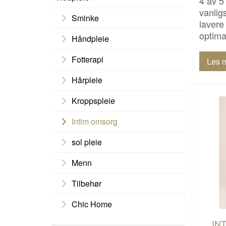
4 av 5
vanligs
Sminke
lavere
optima
Håndpleie
Fotterapi
Les 
Hårpleie
Kroppspleie
Intim omsorg
sol pleie
Menn
Tilbehør
Chic Home
IN