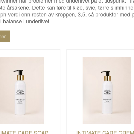
 kvinner har problemer med underlivet på et tidspunkt i li
te årsakene. Dette kan føre til kløe, svie, tørre slimhinner,
 ph-verdi enn resten av kroppen, 3,5, så produkter med p
l balanse i underlivet.
mer
TIMATE CARE SOAP
INTIMATE CARE CRE