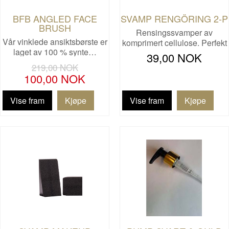
BFB ANGLED FACE
SVAMP RENGÖRING 2-P
BRUSH
Rensingssvamper av
Vår vinklede ansiktsbørste er
komprimert cellulose. Perfekt
laget av 100 % synte…
…
39,00 NOK
219,00 NOK
100,00 NOK
Vise fram
Vise fram