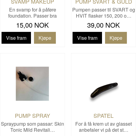
SVAMP MAKEUP
PUMP SVART & GULD
En svamp for å påføre
Pumpen passer til SVART og
foundation. Passer bra
HVIT flasker 150, 200 o…
samme…
15,00 NOK
39,00 NOK
Vise fram
Vise fram
PUMP SPRAY
SPATEL
Spraypump som passar: Skin
For å få krem ut av glasset
Tonic Mild Revitali…
anbefaler vi på det st…