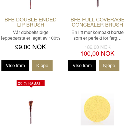
BFB DOUBLE ENDED
BFB FULL COVERAGE
LIP BRUSH
CONCEALER BRUSH
Vår dobbeltsidige
En litt mer kompakt børste
leppebørste er laget av 100%
som er perfekt for farg…
sy…
99,00 NOK
189,00 NOK
100,00 NOK
Vise fram
Vise fram
20 % RABATT