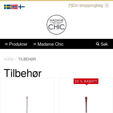
Din shoppingbag
0
Produkter
Madame Chic
Søk
HJEM
TILBEHØR
Tilbehør
20 % RABATT