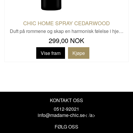
CHIC HOME SPRAY CEDARWOOD
Duft på rommene og skap en harmonisk følelse i hje…
299,00 NOK
Vise fram
KONTAKT OSS
0512-92021
info@madame-chic.se< /a>
FØLG OSS