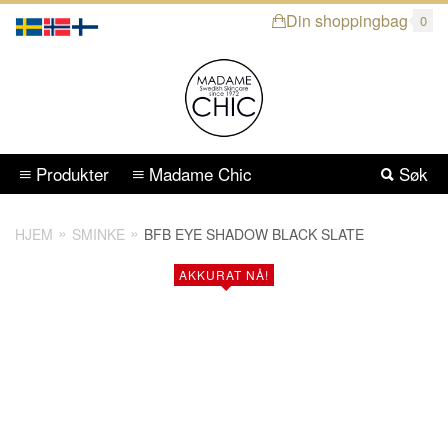
Din shoppingbag
0
Produkter
Madame Chic
Søk
HJEM
SMINKE
BFB EYE SHADOW BLACK SLATE
AKKURAT NÅ!