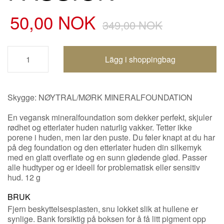
50,00 NOK
349,00 NOK
Handlevogn oppdatert
Skygge: NØYTRAL/MØRK MINERALFOUNDATION
En vegansk mineralfoundation som dekker perfekt, skjuler
rødhet og etterlater huden naturlig vakker. Tetter ikke
porene i huden, men lar den puste. Du føler knapt at du har
på deg foundation og den etterlater huden din silkemyk
med en glatt overflate og en sunn glødende glød. Passer
alle hudtyper og er ideell for problematisk eller sensitiv
hud. 12 g
BRUK
Fjern beskyttelsesplasten, snu lokket slik at hullene er
synlige. Bank forsiktig på boksen for å få litt pigment opp