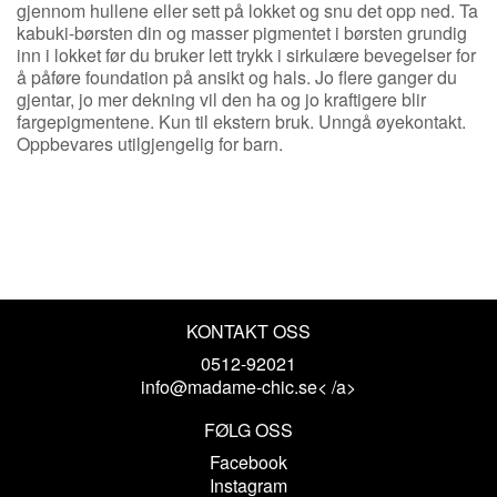
gjennom hullene eller sett på lokket og snu det opp ned. Ta
kabuki-børsten din og masser pigmentet i børsten grundig
inn i lokket før du bruker lett trykk i sirkulære bevegelser for
å påføre foundation på ansikt og hals. Jo flere ganger du
gjentar, jo mer dekning vil den ha og jo kraftigere blir
fargepigmentene. Kun til ekstern bruk. Unngå øyekontakt.
Oppbevares utilgjengelig for barn.
KONTAKT OSS
0512-92021
info@madame-chic.se< /a>
FØLG OSS
Facebook
Instagram