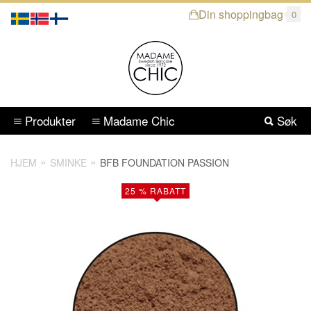
Din shoppingbag
0
Produkter
Madame Chic
Søk
HJEM
SMINKE
BFB FOUNDATION PASSION
25 % RABATT