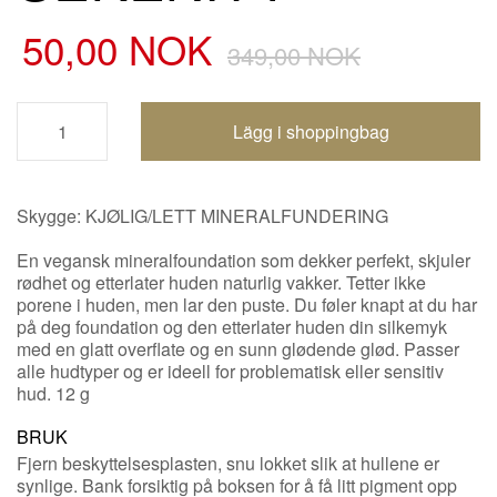
50,00 NOK
349,00 NOK
Handlevogn oppdatert
Skygge: KJØLIG/LETT MINERALFUNDERING
En vegansk mineralfoundation som dekker perfekt, skjuler
rødhet og etterlater huden naturlig vakker. Tetter ikke
porene i huden, men lar den puste. Du føler knapt at du har
på deg foundation og den etterlater huden din silkemyk
med en glatt overflate og en sunn glødende glød. Passer
alle hudtyper og er ideell for problematisk eller sensitiv
hud. 12 g
BRUK
Fjern beskyttelsesplasten, snu lokket slik at hullene er
synlige. Bank forsiktig på boksen for å få litt pigment opp