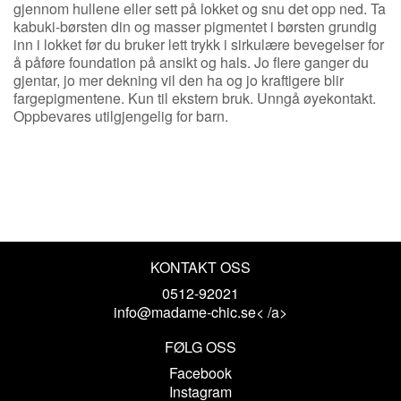
gjennom hullene eller sett på lokket og snu det opp ned. Ta
kabuki-børsten din og masser pigmentet i børsten grundig
inn i lokket før du bruker lett trykk i sirkulære bevegelser for
å påføre foundation på ansikt og hals. Jo flere ganger du
gjentar, jo mer dekning vil den ha og jo kraftigere blir
fargepigmentene. Kun til ekstern bruk. Unngå øyekontakt.
Oppbevares utilgjengelig for barn.
KONTAKT OSS
0512-92021
info@madame-chic.se< /a>
FØLG OSS
Facebook
Instagram