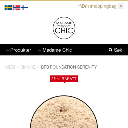
Din shoppingbag
0
Produkter
Madame Chic
Søk
HJEM
SMINKE
BFB FOUNDATION SERENITY
25 % RABATT