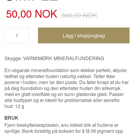
50,00 NOK
349,00 NOK
Handlevogn oppdatert
Skygge: VARM/MØRK MINERALFUNDERING
En vegansk mineralfoundation som dekker perfekt, skjuler
rødhet og etterlater huden naturlig vakker. Tetter ikke
porene i huden, men lar den puste. Du føler knapt at du har
på deg foundation og den etterlater huden din silkemyk
med en glatt overflate og en sunn glødende glød. Passer
alle hudtyper og er ideell for problematisk eller sensitiv
hud. 12 g
BRUK
Fjern beskyttelsesplasten, snu lokket slik at hullene er
synlige. Bank forsiktig på boksen for å få litt pigment opp