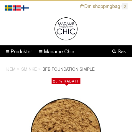
Din shoppingbag
0
Produkter
Madame Chic
Søk
HJEM
SMINKE
BFB FOUNDATION SIMPLE
25 % RABATT