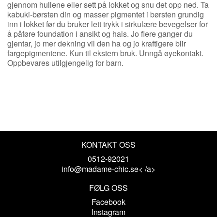
gjennom hullene eller sett på lokket og snu det opp ned. Ta
kabuki-børsten din og masser pigmentet i børsten grundig
inn i lokket før du bruker lett trykk i sirkulære bevegelser for
å påføre foundation i ansikt og hals. Jo flere ganger du
gjentar, jo mer dekning vil den ha og jo kraftigere blir
fargepigmentene. Kun til ekstern bruk. Unngå øyekontakt.
Oppbevares utilgjengelig for barn.
KONTAKT OSS
0512-92021
info@madame-chic.se< /a>
FØLG OSS
Facebook
Instagram