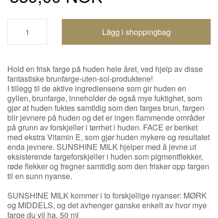
Handlevogn oppdatert
Hold en frisk farge på huden hele året, ved hjelp av disse
fantastiske brunfarge-uten-sol-produktene!
I tillegg til de aktive ingrediensene som gir huden en
gyllen, brunfarge, inneholder de også mye fuktighet, som
gjør at huden fuktes samtidig som den farges brun, fargen
blir jevnere på huden og det er ingen flammende områder
på grunn av forskjeller i tørrhet i huden. FACE er beriket
med ekstra Vitamin E, som gjør huden mykere og resultatet
enda jevnere. SUNSHINE MILK hjelper med å jevne ut
eksisterende fargeforskjeller i huden som pigmentflekker,
røde flekker og fregner samtidig som den frisker opp fargen
til en sunn nyanse.
SUNSHINE MILK kommer i to forskjellige nyanser: MØRK
og MIDDELS, og det avhenger ganske enkelt av hvor mye
farge du vil ha. 50 ml