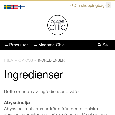
Din shoppingbag
0
Produkter
Madame Chic
Søk
HJEM
OM OSS
INGREDIENSER
Ingredienser
Dette er noen av ingrediensene våre.
Abyssinolja
Abyssinolja utvinns ur fröna från den etiopiska
abyssinica-växten och är rik på unika, långkedjade