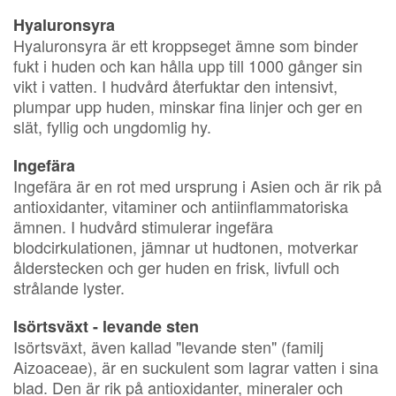
Hyaluronsyra
Hyaluronsyra är ett kroppseget ämne som binder
fukt i huden och kan hålla upp till 1000 gånger sin
vikt i vatten. I hudvård återfuktar den intensivt,
plumpar upp huden, minskar fina linjer och ger en
slät, fyllig och ungdomlig hy.
Ingefära
Ingefära är en rot med ursprung i Asien och är rik på
antioxidanter, vitaminer och antiinflammatoriska
ämnen. I hudvård stimulerar ingefära
blodcirkulationen, jämnar ut hudtonen, motverkar
ålderstecken och ger huden en frisk, livfull och
strålande lyster.
Isörtsväxt - levande sten
Isörtsväxt, även kallad "levande sten" (familj
Aizoaceae), är en suckulent som lagrar vatten i sina
blad. Den är rik på antioxidanter, mineraler och