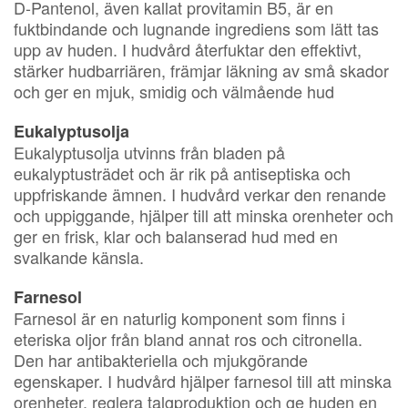
D-Pantenol, även kallat provitamin B5, är en
fuktbindande och lugnande ingrediens som lätt tas
upp av huden. I hudvård återfuktar den effektivt,
stärker hudbarriären, främjar läkning av små skador
och ger en mjuk, smidig och välmående hud
Eukalyptusolja
Eukalyptusolja utvinns från bladen på
eukalyptusträdet och är rik på antiseptiska och
uppfriskande ämnen. I hudvård verkar den renande
och uppiggande, hjälper till att minska orenheter och
ger en frisk, klar och balanserad hud med en
svalkande känsla.
Farnesol
Farnesol är en naturlig komponent som finns i
eteriska oljor från bland annat ros och citronella.
Den har antibakteriella och mjukgörande
egenskaper. I hudvård hjälper farnesol till att minska
orenheter, reglera talgproduktion och ge huden en