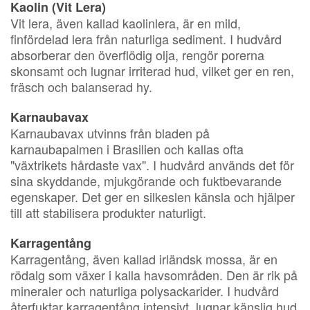
Kaolin (Vit Lera)
Vit lera, även kallad kaolinlera, är en mild,
finfördelad lera från naturliga sediment. I hudvård
absorberar den överflödig olja, rengör porerna
skonsamt och lugnar irriterad hud, vilket ger en ren,
fräsch och balanserad hy.
Karnaubavax
Karnaubavax utvinns från bladen på
karnaubapalmen i Brasilien och kallas ofta
"växtrikets hårdaste vax". I hudvård används det för
sina skyddande, mjukgörande och fuktbevarande
egenskaper. Det ger en silkeslen känsla och hjälper
till att stabilisera produkter naturligt.
Karragentång
Karragentång, även kallad irländsk mossa, är en
rödalg som växer i kalla havsområden. Den är rik på
mineraler och naturliga polysackarider. I hudvård
återfuktar karragentång intensivt, lugnar känslig hud