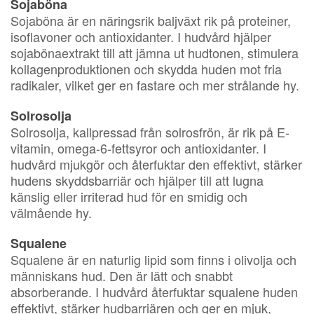
Sojaböna
Sojaböna är en näringsrik baljväxt rik på proteiner,
isoflavoner och antioxidanter. I hudvård hjälper
sojabönaextrakt till att jämna ut hudtonen, stimulera
kollagenproduktionen och skydda huden mot fria
radikaler, vilket ger en fastare och mer strålande hy.
Solrosolja
Solrosolja, kallpressad från solrosfrön, är rik på E-
vitamin, omega-6-fettsyror och antioxidanter. I
hudvård mjukgör och återfuktar den effektivt, stärker
hudens skyddsbarriär och hjälper till att lugna
känslig eller irriterad hud för en smidig och
välmående hy.
Squalene
Squalene är en naturlig lipid som finns i olivolja och
människans hud. Den är lätt och snabbt
absorberande. I hudvård återfuktar squalene huden
effektivt, stärker hudbarriären och ger en mjuk,