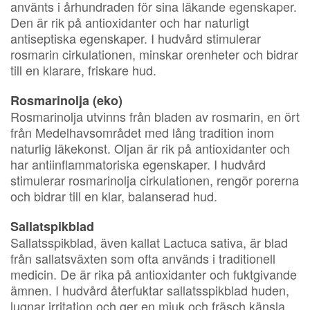
använts i århundraden för sina läkande egenskaper.
Den är rik på antioxidanter och har naturligt
antiseptiska egenskaper. I hudvård stimulerar
rosmarin cirkulationen, minskar orenheter och bidrar
till en klarare, friskare hud.
Rosmarinolja (eko)
Rosmarinolja utvinns från bladen av rosmarin, en ört
från Medelhavsområdet med lång tradition inom
naturlig läkekonst. Oljan är rik på antioxidanter och
har antiinflammatoriska egenskaper. I hudvård
stimulerar rosmarinolja cirkulationen, rengör porerna
och bidrar till en klar, balanserad hud.
Sallatspikblad
Sallatsspikblad, även kallat Lactuca sativa, är blad
från sallatsväxten som ofta används i traditionell
medicin. De är rika på antioxidanter och fuktgivande
ämnen. I hudvård återfuktar sallatsspikblad huden,
lugnar irritation och ger en mjuk och fräsch känsla.