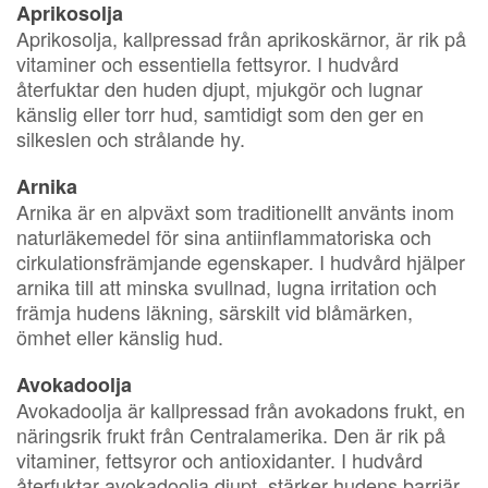
Aprikosolja
Aprikosolja, kallpressad från aprikoskärnor, är rik på
vitaminer och essentiella fettsyror. I hudvård
återfuktar den huden djupt, mjukgör och lugnar
känslig eller torr hud, samtidigt som den ger en
silkeslen och strålande hy.
Arnika
Arnika är en alpväxt som traditionellt använts inom
naturläkemedel för sina antiinflammatoriska och
cirkulationsfrämjande egenskaper. I hudvård hjälper
arnika till att minska svullnad, lugna irritation och
främja hudens läkning, särskilt vid blåmärken,
ömhet eller känslig hud.
Avokadoolja
Avokadoolja är kallpressad från avokadons frukt, en
näringsrik frukt från Centralamerika. Den är rik på
vitaminer, fettsyror och antioxidanter. I hudvård
återfuktar avokadoolja djupt, stärker hudens barriär