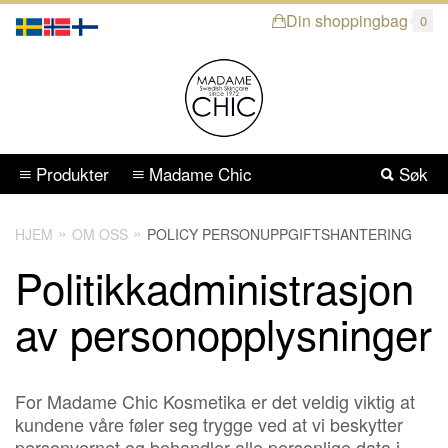
Din shoppingbag
0
Produkter
Madame Chic
Søk
HJEM
OM OSS
POLICY PERSONUPPGIFTSHANTERING
Politikkadministrasjon
av personopplysninger
For Madame Chic Kosmetika er det veldig viktig at
kundene våre føler seg trygge ved at vi beskytter
personvernet og behandler alle personlige data i